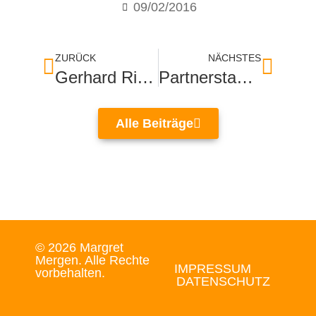
09/02/2016
ZURÜCK
NÄCHSTES
Gerhard Richter im Museum Frieder Burda
Partnerstadt Menton feiert traditionelles Zitronenfest
Alle Beiträge
© 2026 Margret
Mergen. Alle Rechte
IMPRESSUM
vorbehalten.
DATENSCHUTZ