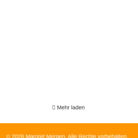
Wie sichern wir die Kirchengebäude in
der Region ?
28. März 2026
Weiterlesen
Mehr laden
© 2026 Margret Mergen. Alle Rechte vorbehalten.