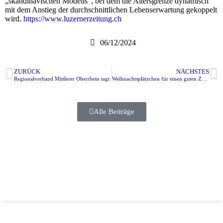
„skandinavischen Modells“, bei dem die Altersgrenze dynamisch
mit dem Anstieg der durchschnittlichen Lebenserwartung gekoppelt
wird.
https://www.luzernerzeitung.ch
06/12/2024
ZURÜCK
NÄCHSTES
Regionalverband Mittlerer Oberrhein tagt
Weihnachtsplätzchen für einen guten Zweck
Alle Beiträge