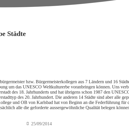
be Städte
rgermeister bzw. Bürgermeisterkollegen aus 7 Ländern und 16 Städt
bung um das UNESCO Weltkulturerbe voranbringen können. Uns verbind
äderstadt des 18. Jahrhunderts und hat übrigens schon 1987 den UNESCO
rstadttyp des 20. Jahrhundert. Die anderen 14 Städte sind aber alle g
ollege und OB von Karlsbad hat von Beginn an die Federführung für d
atsächlich alle die geforderte aussergewöhnliche Qualität belegen könn
25/09/2014