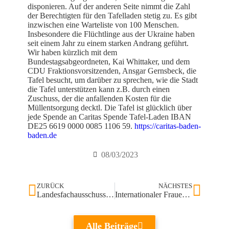
disponieren. Auf der anderen Seite nimmt die Zahl
der Berechtigten für den Tafelladen stetig zu. Es gibt
inzwischen eine Warteliste von 100 Menschen.
Insbesondere die Flüchtlinge aus der Ukraine haben
seit einem Jahr zu einem starken Andrang geführt.
Wir haben kürzlich mit dem
Bundestagsabgeordneten, Kai Whittaker, und dem
CDU Fraktionsvorsitzenden, Ansgar Gernsbeck, die
Tafel besucht, um darüber zu sprechen, wie die Stadt
die Tafel unterstützen kann z.B. durch einen
Zuschuss, der die anfallenden Kosten für die
Müllentsorgung decktl. Die Tafel ist glücklich über
jede Spende an Caritas Spende Tafel-Laden IBAN
DE25 6619 0000 0085 1106 59.
https://caritas-baden-
baden.de
08/03/2023
ZURÜCK
NÄCHSTES
Landesfachausschuss im Dialog mit Feuerwehr und Rettungsleitstelle
Internationaler Frauentag mit gut besuchtem Frauenfrühstück
Alle Beiträge