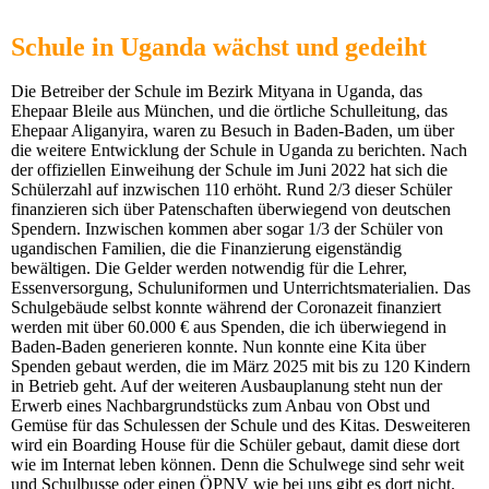
Schule in Uganda wächst und gedeiht
Die Betreiber der Schule im Bezirk Mityana in Uganda, das
Ehepaar Bleile aus München, und die örtliche Schulleitung, das
Ehepaar Aliganyira, waren zu Besuch in Baden-Baden, um über
die weitere Entwicklung der Schule in Uganda zu berichten. Nach
der offiziellen Einweihung der Schule im Juni 2022 hat sich die
Schülerzahl auf inzwischen 110 erhöht. Rund 2/3 dieser Schüler
finanzieren sich über Patenschaften überwiegend von deutschen
Spendern. Inzwischen kommen aber sogar 1/3 der Schüler von
ugandischen Familien, die die Finanzierung eigenständig
bewältigen. Die Gelder werden notwendig für die Lehrer,
Essenversorgung, Schuluniformen und Unterrichtsmaterialien. Das
Schulgebäude selbst konnte während der Coronazeit finanziert
werden mit über 60.000 € aus Spenden, die ich überwiegend in
Baden-Baden generieren konnte. Nun konnte eine Kita über
Spenden gebaut werden, die im März 2025 mit bis zu 120 Kindern
in Betrieb geht. Auf der weiteren Ausbauplanung steht nun der
Erwerb eines Nachbargrundstücks zum Anbau von Obst und
Gemüse für das Schulessen der Schule und des Kitas. Desweiteren
wird ein Boarding House für die Schüler gebaut, damit diese dort
wie im Internat leben können. Denn die Schulwege sind sehr weit
und Schulbusse oder einen ÖPNV wie bei uns gibt es dort nicht.