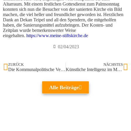
Altarraum. Mit einem festlichen Gottesdienst zum Palmsonntag
konnten sich nun die Besucher von der sanierten Kirche ein Bild
machen, die viel heller und freundlicher geworden ist. Herzlichen
Dank an Dekan Teipel und all den Spendern, die mitgeholfen
haben, die Sanierungsmittel aufzubringen. Der Kosten- und
Zeitplan wurde bemerkenswerter Weise
eingehalten.
https://www.meine-stiftskirche.de
02/04/2023
ZURÜCK
NÄCHSTES
Die Kommunalpolitische Vereinigung sorgt sich um das Thema Flüchtlinge
Künstliche Intelligenz im Museum Frieder Burda zu sehen
Alle Beiträge