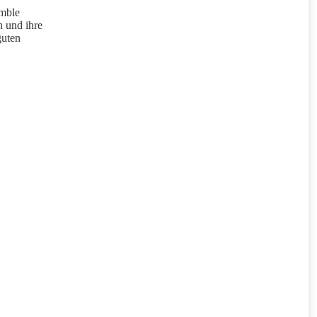
emble
n und ihre
guten