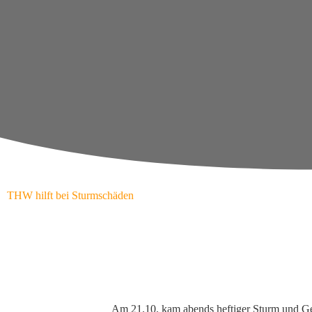
THW hilft bei Sturmschäden
Am 21.10. kam abends heftiger Sturm und Gew