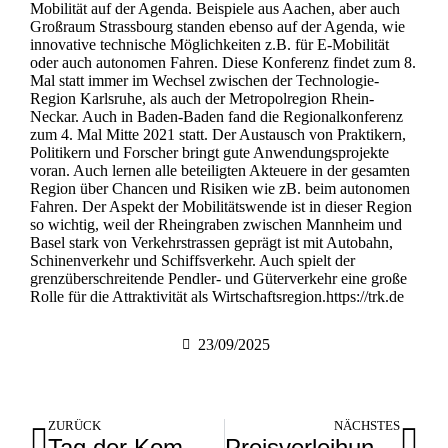
Mobilität auf der Agenda. Beispiele aus Aachen, aber auch
Großraum Strassbourg standen ebenso auf der Agenda, wie
innovative technische Möglichkeiten z.B. für E-Mobilität
oder auch autonomen Fahren. Diese Konferenz findet zum 8.
Mal statt immer im Wechsel zwischen der Technologie-
Region Karlsruhe, als auch der Metropolregion Rhein-
Neckar. Auch in Baden-Baden fand die Regionalkonferenz
zum 4. Mal Mitte 2021 statt. Der Austausch von Praktikern,
Politikern und Forscher bringt gute Anwendungsprojekte
voran. Auch lernen alle beteiligten Akteuere in der gesamten
Region über Chancen und Risiken wie zB. beim autonomen
Fahren. Der Aspekt der Mobilitätswende ist in dieser Region
so wichtig, weil der Rheingraben zwischen Mannheim und
Basel stark von Verkehrstrassen geprägt ist mit Autobahn,
Schinenverkehr und Schiffsverkehr. Auch spielt der
grenzüberschreitende Pendler- und Güterverkehr eine große
Rolle für die Attraktivität als Wirtschaftsregion.
https://trk.de
23/09/2025
ZURÜCK
NÄCHSTES
Tag der Kommunen von der Landtagsfraktion
Preisverleihung zu Innovationen mit dem Global 2025