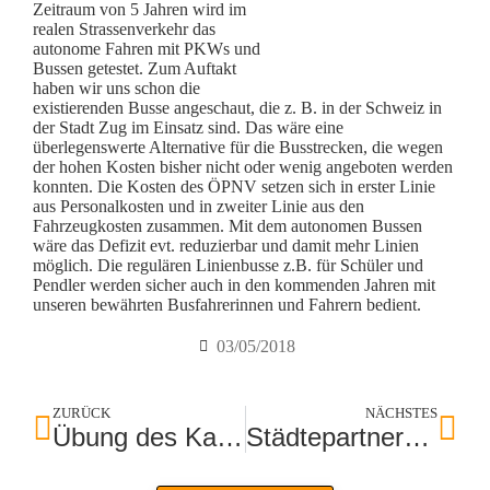
Zeitraum von 5 Jahren wird im
realen Strassenverkehr das
autonome Fahren mit PKWs und
Bussen getestet. Zum Auftakt
haben wir uns schon die
existierenden Busse angeschaut, die z. B. in der Schweiz in
der Stadt Zug im Einsatz sind. Das wäre eine
überlegenswerte Alternative für die Busstrecken, die wegen
der hohen Kosten bisher nicht oder wenig angeboten werden
konnten. Die Kosten des ÖPNV setzen sich in erster Linie
aus Personalkosten und in zweiter Linie aus den
Fahrzeugkosten zusammen. Mit dem autonomen Bussen
wäre das Defizit evt. reduzierbar und damit mehr Linien
möglich. Die regulären Linienbusse z.B. für Schüler und
Pendler werden sicher auch in den kommenden Jahren mit
unseren bewährten Busfahrerinnen und Fahrern bedient.
03/05/2018
ZURÜCK
NÄCHSTES
Übung des Katastrophenschutz-Teams zum Hochwasser
Städtepartnerschaft mit Karlsbad feiert 20 Jahre Bestehen