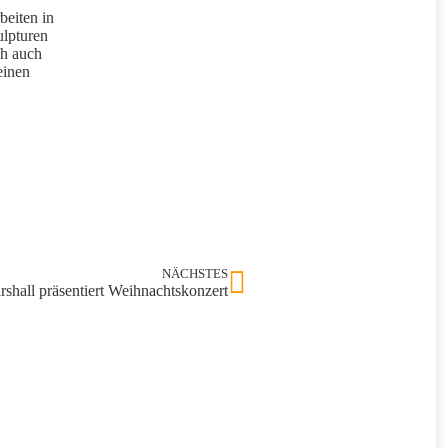
beiten in
ulpturen
ch auch
einen
NÄCHSTES
shall präsentiert Weihnachtskonzert