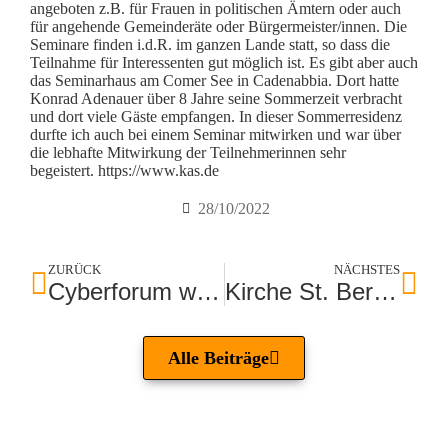
angeboten z.B. für Frauen in politischen Ämtern oder auch
für angehende Gemeinderäte oder Bürgermeister/innen. Die
Seminare finden i.d.R. im ganzen Lande statt, so dass die
Teilnahme für Interessenten gut möglich ist. Es gibt aber auch
das Seminarhaus am Comer See in Cadenabbia. Dort hatte
Konrad Adenauer über 8 Jahre seine Sommerzeit verbracht
und dort viele Gäste empfangen. In dieser Sommerresidenz
durfte ich auch bei einem Seminar mitwirken und war über
die lebhafte Mitwirkung der Teilnehmerinnen sehr
begeistert.
https://www.kas.de
28/10/2022
ZURÜCK
NÄCHSTES
Cyberforum wird 25 Jahre
Kirche St. Bernhard im ZDF
Alle Beiträge