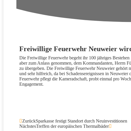
Freiwillige Feuerwehr Neuweier wird
Die Freiwillige Feuerwehr begeht ihr 100 jähriges Bestehen
aber zum Anlass genommen, dem Kommandanten, Herrn Fütte
zu übergeben. Die Freiwillige Feuerwehr Neuweier gehört m
und sehr hilfreich, da bei Schadensereignissen in Neuweier 
Feuerwehr pflegt die Kameradschaft, probt einmal pro Woche
Engagement.
Zurück
Sparkasse festigt Standort durch Neuinvestitionen
Nächstes
Treffen der europäischen Thermalbäder