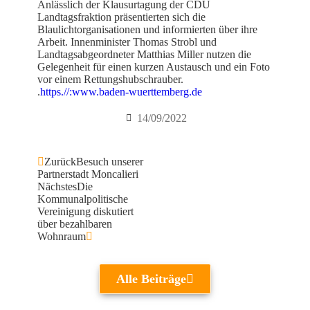
Anlässlich der Klausurtagung der CDU
Landtagsfraktion präsentierten sich die
Blaulichtorganisationen und informierten über ihre
Arbeit. Innenminister Thomas Strobl und
Landtagsabgeordneter Matthias Miller nutzen die
Gelegenheit für einen kurzen Austausch und ein Foto
vor einem Rettungshubschrauber.
.
https.//:www.baden-wuerttemberg.de
14/09/2022
Zurück
Besuch unserer
Partnerstadt Moncalieri
Nächstes
Die
Kommunalpolitische
Vereinigung diskutiert
über bezahlbaren
Wohnraum
Alle Beiträge