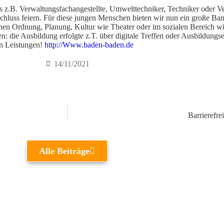
s z.B. Verwaltungsfachangestellte, Umwelttechniker, Techniker oder Ve
schluss feiern. Für diese jungen Menschen bieten wir nun ein große Ban
chen Ordnung, Planung, Kultur wie Theater oder im sozialen Bereich wi
n: die Ausbildung erfolgte z.T. über digitale Treffen oder Ausbildungs
len Leistungen!
http://Www.baden-baden.de
14/11/2021
Barrierefre
Alle Beiträge