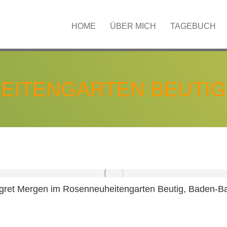
HOME
ÜBER MICH
TAGEBUCH
GALERIE
KONT
HOME
ÜBER MICH
TAGEBUCH
EITENGARTEN BEUTIG
gret Mergen im Rosenneuheitengarten Beutig, Baden-B