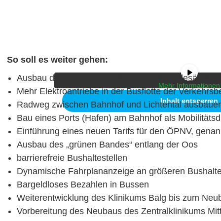
Sie sehen gerade einen Platzhalterinhalt von
Vi
So soll es weiter gehen:
Inhalt zuzugreifen, klicken Sie auf die Schaltflä
dass dabei Daten an Drittanbieter wei
Ausbau der Elektromobilität mit Schnellladesäulen
Mehr Informationen
Mehr Elektroantriebe in der Busflotte der Verkehrsb
Inhalt entsperren
Radweg zwischen Bahnhof und Lichtental ausbaue
Bau eines Ports (Hafen) am Bahnhof als Mobilität
Einführung eines neuen Tarifs für den ÖPNV, gena
Ausbau des „grünen Bandes“ entlang der Oos
barrierefreie Bushaltestellen
Dynamische Fahrplananzeige an größeren Bushalte
Bargeldloses Bezahlen in Bussen
Weiterentwicklung des Klinikums Balg bis zum Neu
Vorbereitung des Neubaus des Zentralklinikums Mit