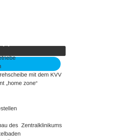
meo
. Um auf den eigentlichen
che unten. Bitte beachten Sie,
tergegeben werden.
etriebe
n
sdrehscheibe mit dem KVV
nnt „home zone“
stellen
bau des Zentralklinikums
telbaden